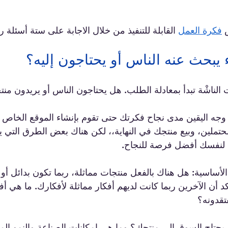
 
فكرة العمل
 القابلة للتنفيذ من خلال الاجابة على ستة أسئلة ر
لناشْة تبدأ بمعادلة الطلب. هل يحتاجون الناس أو يريدون منت
وجه اليقين مدى نجاح فكرتك حتى تقوم بإنشاء الموقع الخاص ب
محتملين، وبيع منتجك في النهاية،، لكن هناك بعض الطرق التي ي
م لنفسك أفضل فرصة للنجاح.
لأساسية: هل هناك بالفعل منتجات مماثلة، ربما تكون بدائل أو
أن الآخرين ربما كانت لديهم أفكار مماثلة لأفكارك. ما هي أ
تقدونه؟ 
حتاج السوق إلى منتجك؟ وما هي إمكانات الصناعة والنمو الم