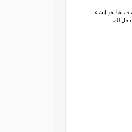
حسنًا، لديك بعض الأفكار التجارية، لكن هل ستولد هذه الأفكار شركات ناجحة؟  الهدف هنا هو إنشاء 
 دخل لك.