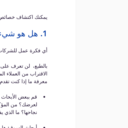
يمكنك اكتشاف خصائص
1. هل هو شيء يبحث عنه الناس أو يحتاجون إليه؟
أي فكرة عمل للشركات ا
بالطبع،  لن تعرف على 
الاقتراب من العملاء ال
معرفة ما إذا كنت تقد
قم ببعض الأبحاث ا
لعرضك؟ من المؤكد 
نجاحها؟ ما الذي يف
أبحاث السوق: هل ي