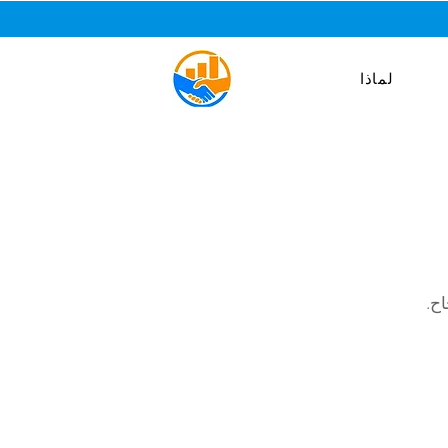
لماذا
ح.