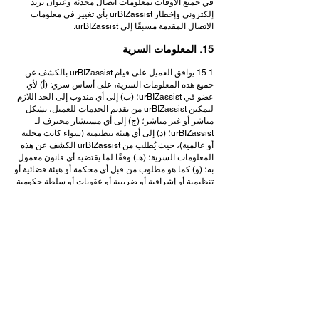
في جميع الأوقات بمعلومات اتصال محدثة وعنوان بريد
إلكتروني وإخطار urBIZassist بأي تغيير في معلومات
الاتصال المقدمة مسبقًا إلى urBIZassist.
15. المعلومات السرية
15.1 يوافق العميل على قيام urBIZassist بالكشف عن
جميع هذه المعلومات السرية، على أساس سري: (أ) لأي
عضو في urBIZassist؛ (ب) إلى أي مندوب إلى الحد اللازم
لتمكين urBIZassist من تقديم الخدمات للعميل، بشكل
مباشر أو غير مباشر؛ (ج) إلى أي مستشار محترف لـ
urBIZassist؛ (د) إلى أي هيئة تنظيمية (سواء كانت محلية
أو عالمية)، حيث يُطلب من urBIZassist الكشف عن هذه
المعلومات السرية؛ (هـ) وفقًا لما يقتضيه أي قانون معمول
به؛ (و) كما هو مطلوب من قبل أي محكمة أو هيئة قضائية أو
تنظيمية أو إشرافية أو ضريبية أو عقوبات أو سلطة حكومية
أو شبه حكومية، (ز) كما قد يكون مطلوبًا للحفاظ على أو
إنفاذ أي من حقوق urBIZassist أو سبل الانتصاف ضد
العميل؛ أو (ح) كما هو منصوص عليه بخلاف ذلك في هذه
الشروط العامة أو في أي شروط محددة. urBIZassist -
الشروط والأحكام العامة للعملاء - يونيو 2023 - الإصدار
1.0 - الإنجليزية 9 معنى "المعلومات السرية" موصوفة
بشكل أكبر في المسرد.
16. حماية البيانات الشخصية
16.1 تلتزم UrBIZassist بتوفير مستوى عالٍ من الحماية