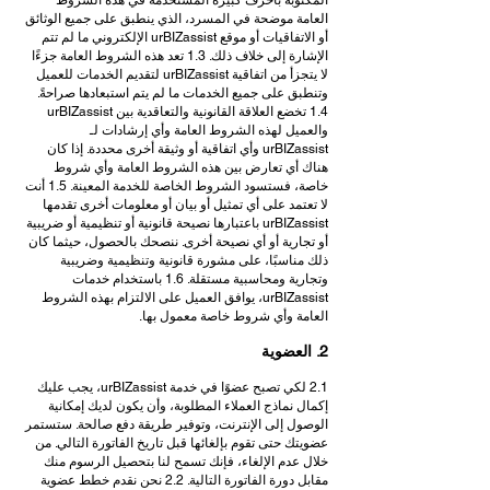
المكتوبة بأحرف كبيرة المستخدمة في هذه الشروط
العامة موضحة في المسرد، الذي ينطبق على جميع الوثائق
أو الاتفاقيات أو موقع urBIZassist الإلكتروني ما لم تتم
الإشارة إلى خلاف ذلك. 1.3 تعد هذه الشروط العامة جزءًا
لا يتجزأ من اتفاقية urBIZassist لتقديم الخدمات للعميل
وتنطبق على جميع الخدمات ما لم يتم استبعادها صراحةً.
1.4 تخضع العلاقة القانونية والتعاقدية بين urBIZassist
والعميل لهذه الشروط العامة وأي إرشادات لـ
urBIZassist وأي اتفاقية أو وثيقة أخرى محددة. إذا كان
هناك أي تعارض بين هذه الشروط العامة وأي شروط
خاصة، فستسود الشروط الخاصة للخدمة المعينة. 1.5 أنت
لا تعتمد على أي تمثيل أو بيان أو معلومات أخرى تقدمها
urBIZassist باعتبارها نصيحة قانونية أو تنظيمية أو ضريبية
أو تجارية أو أي نصيحة أخرى. ننصحك بالحصول، حيثما كان
ذلك مناسبًا، على مشورة قانونية وتنظيمية وضريبية
وتجارية ومحاسبية مستقلة. 1.6 باستخدام خدمات
urBIZassist، يوافق العميل على الالتزام بهذه الشروط
العامة وأي شروط خاصة معمول بها.
2. العضوية
2.1 لكي تصبح عضوًا في خدمة urBIZassist، يجب عليك
إكمال نماذج العملاء المطلوبة، وأن يكون لديك إمكانية
الوصول إلى الإنترنت، وتوفير طريقة دفع صالحة. ستستمر
عضويتك حتى تقوم بإلغائها قبل تاريخ الفاتورة التالي. من
خلال عدم الإلغاء، فإنك تسمح لنا بتحصيل الرسوم منك
مقابل دورة الفاتورة التالية. 2.2 نحن نقدم خطط عضوية