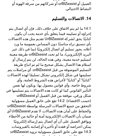
العميل أو urBIZassist أو شركائهم من سرقة الهوية أو
النشاط الاحتيالي.
14. الاتصالات والتسليم
14.1 ما لم يتم الاتفاق على خلاف ذلك، فإن أي اتصال يتم
إجراؤه أو تسليمه فيما يتعلق بأي خدمة يجب أن يكون
كتابيًا. يحق لشركة UrBIZassist تقديم مثل هذه الاتصالات
بأي تنسيق تراه مناسبًا. دون المساس بعمومية ما ورد
أعلاه، يجوز تسليم أي اتصال إلكترونيًا (بما في ذلك عبر
البريد الإلكتروني)، ما لم تحدد urBIZassist طريقة معينة
لتسليم خدمة معينة، وفي هذه الحالة، لن يتم إرسال أو
استلام هذا الاتصال بشكل صحيح ما لم تم اتباع طريقة
التسليم الموصوفة من قبل urBIZassist. أي مراسلات يتم
تسليمها في شكل إلكتروني تشكل تسليمًا لهذه الاتصالات
"كتابيًا" أو "كتابيًا" لأغراض هذه الشروط العامة، وأي
شروط خاصة، وأي قوانين معمول بها، ويكون لها نفس
التأثير القانوني كما لو كانت هذه الاتصالات يتم تسليمها في
شكل ورقي، موقعة من قبل العميل أو urBIZassist
(حسب الاقتضاء). 14.2 تقع على عاتق العميل مسؤولية
التحقق من جميع الاتصالات المرسلة بواسطة urBIZassist
والحفاظ على أمان هذه الاتصالات. لا تقدم UrBIZassist أي
ضمان بأن الاتصالات الإلكترونية آمنة أو خالية من الأخطاء
ويوافق العميل على أن أي اتصال يتم إرساله إلكترونيًا
يمكن اعتراضه أو فقده أو تأخيره أو إصابته بالفيروسات.
14.3 تقع على عاتق العميل مسؤولية تزويد urBIZassist