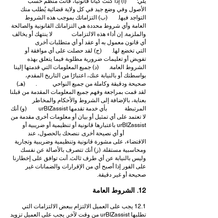
يلي: (أ) إذا كنت كيانًا قانونيًا، فأنت منظم حسب
الأصول وفي وضع جيد في كل ولاية قضائية يُطلب منك
التواجد فيها. (ب) التزاماتك بموجب هذه الشروط
العامة وأي شروط محددة هي التزاماتك القانونية والصالحة
والملزمة. إن أداء هذه الالتزامات لا ينتهك أو يخالف
أي قانون معمول به أو عقد أو أي متطلبات أخرى
التي تخضع لها. (ج) لقد حصلت على أي موافقة أو
تفويض أو تعليمات ضرورية مطلوبة فيما يتعلق بهذه
الشروط العامة. (د) جميع المعلومات التي قدمتها إلينا
بواسطتك أو بالنيابة عنك، اعتبارًا من التاريخ المقدم،
صحيحة ودقيقة وكاملة من جميع النواحي . (هـ)
لقد قمت بمراجعة وفهم جميع المعلومات المقدمة من قبلنا
بعناية، بالإضافة إلى الشروط والأحكام والمخاطر
المرتبطة بأي خدمة تقدمها urBIZassist (و) أنك
لا تعتمد على أي تمثيل أو بيان أو معلومات أخرى مقدمة من
urBIZassist باعتبارها قانونية أو تنظيمية أو ضريبية أو
أو أي نصيحة أخرى. ننصحك بالحصول، عند
الاقتضاء، على مشورة قانونية وتنظيمية وضريبية وتجارية
ومحاسبية مستقلة. (ز) أنك تتصرف بالأصالة عن نفسك
وليس بالنيابة عن أي طرف ثالث. أنت توافق على إخطارنا
على الفور إذا أصبح أي من الإقرارات والضمانات غير
صحيحة أو غير دقيقة.
12. الشروط العامة
12.1 يجب على العميل الالتزام ببعض الالتزامات التي
تطلبها urBIZassist من وقت لآخر. يجب على العميل تزويد