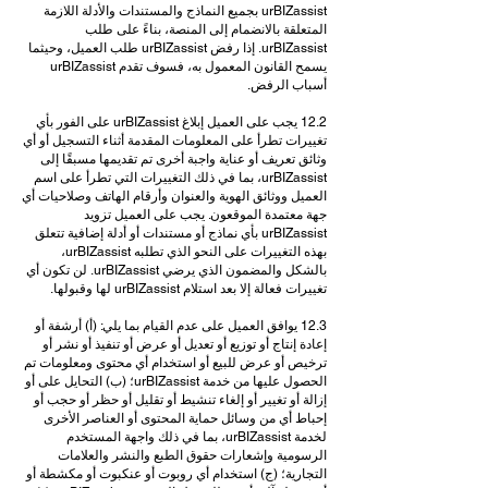
urBIZassist بجميع النماذج والمستندات والأدلة اللازمة
المتعلقة بالانضمام إلى المنصة، بناءً على طلب
urBIZassist. إذا رفض urBIZassist طلب العميل، وحيثما
يسمح القانون المعمول به، فسوف تقدم urBIZassist
أسباب الرفض.
12.2 يجب على العميل إبلاغ urBIZassist على الفور بأي
تغييرات تطرأ على المعلومات المقدمة أثناء التسجيل أو أي
وثائق تعريف أو عناية واجبة أخرى تم تقديمها مسبقًا إلى
urBIZassist، بما في ذلك التغييرات التي تطرأ على اسم
العميل ووثائق الهوية والعنوان وأرقام الهاتف وصلاحيات أي
جهة معتمدة الموقعون. يجب على العميل تزويد
urBIZassist بأي نماذج أو مستندات أو أدلة إضافية تتعلق
بهذه التغييرات على النحو الذي تطلبه urBIZassist،
بالشكل والمضمون الذي يرضي urBIZassist. لن تكون أي
تغييرات فعالة إلا بعد استلام urBIZassist لها وقبولها.
12.3 يوافق العميل على عدم القيام بما يلي: (أ) أرشفة أو
إعادة إنتاج أو توزيع أو تعديل أو عرض أو تنفيذ أو نشر أو
ترخيص أو عرض للبيع أو استخدام أي محتوى ومعلومات تم
الحصول عليها من خدمة urBIZassist؛ (ب) التحايل على أو
إزالة أو تغيير أو إلغاء تنشيط أو تقليل أو حظر أو حجب أو
إحباط أي من وسائل حماية المحتوى أو العناصر الأخرى
لخدمة urBIZassist، بما في ذلك واجهة المستخدم
الرسومية وإشعارات حقوق الطبع والنشر والعلامات
التجارية؛ (ج) استخدام أي روبوت أو عنكبوت أو مكشطة أو