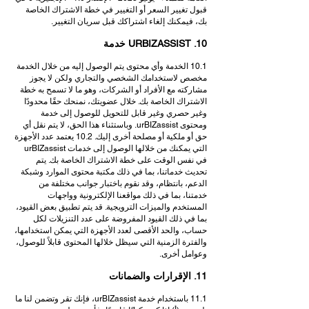
قبول تغيير السعر أو التغيير في خطة الاشتراك الخاصة
بك، فيمكنك إلغاء اشتراكك قبل سريان التغيير.
10. URBIZASSIST خدمة
10.1 الخدمة وأي محتوى يتم الوصول إليه من خلال الخدمة
مخصص لاستخدامك الشخصي والتجاري ولكن لا يجوز
مشاركته مع الأفراد أو الشركات، وهو ما لا تسمح به خطة
الاشتراك الخاصة بك. خلال عضويتك، نمنحك حقًا محدودًا
وغير حصري وغير قابل للتحويل للوصول إلى خدمة
ومحتوى urBIZassist. وباستثناء هذا الحق، لا يتم نقل أي
حق أو ملكية أو مصلحة أخرى إليك. 10.2 يعتمد عدد الأجهزة
التي يمكنك من خلالها الوصول إلى خدمات urBIZassist
في نفس الوقت على خطة الاشتراك الخاصة بك. يتم
تحديث خدماتنا، بما في ذلك مكتبة محتوى الموارد وشبكة
الدعم، بانتظام، وقد نقوم باختبار جوانب مختلفة من
خدمتنا، بما في ذلك مواقعنا الإلكترونية وواجهات
المستخدم والميزات الترويجية. قد يتم تطبيق بعض القيود،
بما في ذلك القيود المفروضة على عدد التنزيلات لكل
حساب، والحد الأقصى لعدد الأجهزة التي يمكن استخدامها،
والفترة الزمنية التي سيظل خلالها المحتوى قابلاً للوصول،
وعوامل أخرى.
11. الإقرارات والضمانات
11.1 باستخدام خدمة urBIZassist، فإنك تقر وتضمن لنا ما