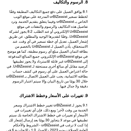
8. الرسوم والتكاليف
8.1 يوافق العميل على دفع جميع التكاليف المطبقة وفقًا
لخطط تسعير urBIZassist المدرجة على موقع الويب
الخاص بـ urBIZassist وفيما يتعلق بتقديم الخدمة. وترد
تفاصيل هذه التكاليف والرسوم والنفقات في موقع
UrBIZassist الإلكتروني أو عند الطلب. 8.2 يجوز لشركة
UrBIZassist، وفقًا لتقديرها الوحيد والمطلق، عن طريق
إشعار العميل، تعديل أي خطة تسعير في أي وقت. عند
الاستحقاق، يأذن العميل لـ UrBIZassist بالخصم من
بطاقة ائتمان العميل مبلغ أي رسوم مطبقة، كما هو موضح
في موقع urBIZassist الإلكتروني. جميع المبالغ المدفوعة
إلى urBIZassist غير قابلة للاسترداد ولا يجوز تطبيقها
كرصيد مقابل أي مبالغ أخرى مستحقة لـ UrBIZassist. في
حالة اعتراض العميل على أي رسوم في كشف حساب
بطاقته الائتمانية، يجب على العميل الاتصال بـ urBIZassist
خلال 30 يومًا من تاريخ البيان وإلا سيتم اعتبار الرسوم
دقيقة ولا جدال فيها.
9. تغييرات على الأسعار وخطط الاشتراك
9.1 يجوز لـ urBIZassist تغيير خطط الاشتراك وسعر
الخدمة من وقت لآخر؛ ومع ذلك، فإن أي تغييرات في
الأسعار أو تغييرات في خطط الاشتراك الخاصة بك سيتم
تطبيقها في موعد لا يتجاوز 30 يومًا بعد إرسال إشعار لك.
إذا كنت لا ترغب في urBIZassist - الشروط والأحكام
العامة للعملاء - يونيو 2023 - الإصدار 1.0 - الإنجليزية 6 في