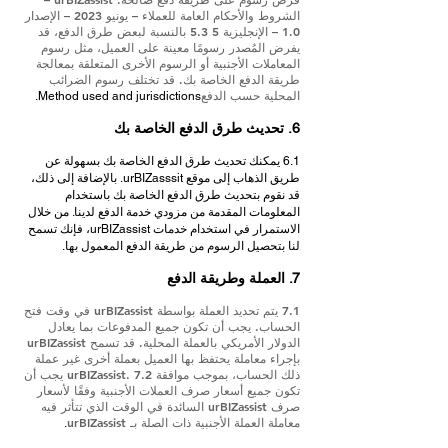
الشروط والأحكام العامة للعملاء – يونيو 2023 – الإصدار
1.0 – الإنجليزية 5 5.3 بالنسبة لبعض طرق الدفع، قد
يفرض المُصدر رسومًا معينة على العميل، مثل رسوم
المعاملات الأجنبية أو الرسوم الأخرى المتعلقة بمعالجة
طريقة الدفع الخاصة بك. قد تختلف رسوم الضرائب
المحلية حسب الدفع
Method used and jurisdictions.
6. تحديث طرق الدفع الخاصة بك
6.1 يمكنك تحديث طرق الدفع الخاصة بك بسهولة عن
طريق الذهاب إلى موقع urBIZasssit. بالإضافة إلى ذلك،
قد نقوم بتحديث طرق الدفع الخاصة بك باستخدام
المعلومات المقدمة من مزودي خدمة الدفع لدينا. من خلال
الاستمرار في استخدام خدمات urBIZassist، فإنك تسمح
لنا بتحصيل الرسوم من طريقة الدفع المعمول بها.
7. العملة وطريقة الدفع
7.1 يتم تحديد العملة بواسطة urBIZassist في وقت فتح
الحساب. يجب أن تكون جميع المدفوعات بما يعادل
الدولار الأمريكي بالعملة المحلية. قد تسمح urBIZassist
بإجراء معاملة يحتفظ بها العميل بعملة أخرى غير عملة
ذلك الحساب، بموجب موافقة urBIZassist. 7.2 يجب أن
تكون جميع أسعار صرف العملات الأجنبية وفقًا لأسعار
صرف urBIZassist السائدة في الوقت الذي تتأثر فيه
معاملة العملة الأجنبية ذات الصلة بـ urBIZassist
.