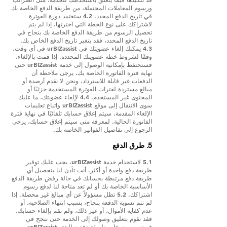
ورسوم المعاملات المحتملة، من طريقة الدفع الخاصة بك
في تاريخ الدفع المحدد. 4.2 ستعتمد دورة الفوترة
لاشتراكك على نوع الخطة التي اخترتها. إذا لم يتم
تحصيل الرسوم من طريقة الدفع الخاصة بك بنجاح في
تاريخ الدفع المحدد، فقد يتغير تاريخ الدفع الخاص بك.
4.3 يمكنك إلغاء عضويتك في urBIZassist في أي وقت،
وفقًا لشروط خطة عضويتك المحددة. إذا قمت بالإلغاء،
فستحتفظ بإمكانية الوصول إلى خدمة urBIZassist حتى
نهاية فترة الفاتورة الخاصة بك. يرجى ملاحظة أن
الدفعات غير قابلة للاسترداد، ونحن لا نقدم أرصدة أو
مبالغ مستردة لفترات الفوترة المستخدمة جزئيًا أو
المحتوى غير المستخدم. 4.4 لإلغاء عضويتك، ما عليك
سوى الانتقال إلى موقع urBIZassist واتباع تعليمات
الإلغاء المقدمة. سيتم إغلاق حسابك تلقائيًا في نهاية فترة
الفاتورة الحالية. لمعرفة متى سيتم إغلاق حسابك، يرجى
الرجوع إلى تفاصيل الفواتير الخاصة بك.
5. طرق الدفع
5.1 لاستخدام خدمة urBIZassist، يجب عليك توفير
طريقة دفع واحدة أو أكثر. أنت تأذن لنا بتحصيل أي
طريقة دفع مرتبطة بحسابك في حالة رفض طريقة الدفع
الأساسية الخاصة بك أو لم تعد متاحة لنا لدفع رسوم
اشتراكك. 5.2 تظل مسؤولاً عن أي مبالغ غير محصلة. إذا
لم تتم تسوية الدفعة بنجاح، بسبب انتهاء الصلاحية، أو
عدم كفاية الأموال، أو غير ذلك، ولم تقم بإلغاء حسابك،
فقد نقوم بتعليق وصولك إلى الخدمة حتى ننجح في
فرض رسوم على طريقة دفع صالحة. urBIZassist –