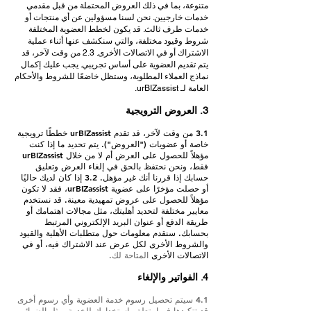
متنوعة، بما في ذلك العروض المحتملة من قبل مقدمي
خدمات خارجيين. نحن لسنا مسؤولين عن أي منتجات أو
خدمات طرف ثالث. قد يكون لخطط العضوية المختلفة
شروط وقيود مختلفة، والتي سنكشف عنها أثناء عملية
الاشتراك أو في الاتصالات الأخرى. 2.3 من وقت لآخر، قد
يتم تقديم العضوية على أساس تجريبي. يجب عليك إكمال
نماذج العملاء المطلوبة، وستظل خاضعًا للشروط والأحكام
العامة لـ urBIZassist.
3. العروض الترويجية
3.1 من وقت لآخر، قد تقدم urBIZassist خططًا ترويجية
خاصة أو عضويات ("العروض"). يتم تحديد ما إذا كنت
مؤهلاً للحصول على العرض أم لا من خلال urBIZassist
فقط، ونحن نحتفظ بالحق في إلغاء العرض وتعليق
حسابك إذا قررنا أنك غير مؤهل. 3.2 إذا كان لديك حاليًا
أو حصلت مؤخرًا على عضوية urBIZassist، فقد لا تكون
مؤهلاً للحصول على عروض تمهيدية معينة. قد نستخدم
معايير مختلفة لتحديد أهليتك، مثل مجالات اهتمامك أو
طريقة الدفع أو عنوان البريد الإلكتروني المرتبط
بحسابك. سنقدم معلومات حول متطلبات الأهلية والقيود
والشروط الأخرى لكل عرض عند الاشتراك فيه، أو في
الاتصالات الأخرى
المتاحة لك.
4. الفواتير والإلغاء
4.1 سيتم تحصيل رسوم خدمة العضوية وأي رسوم أخرى
قد تتكبدها فيما يتعلق باستخدامك للخدمة، مثل الضرائب