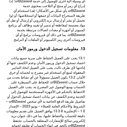
أي وسيلة آلية أخرى للوصول إلى خدمة urBIZassist؛ (د)
إدراج أي رمز أو منتج أو التلاعب بمحتوى خدمة
urBIZassist بأي شكل من الأشكال؛ (هـ) استخدام أي
طريقة لاستخراج البيانات أو جمعها أو استخلاصها؛ أو (و)
تحميل أو نشر أو إرسال بريد إلكتروني أو إرسال أو نقل أي
مواد مصممة لمقاطعة أو تدمير أو تقييد وظائف أي برنامج
كمبيوتر أو أجهزة أو معدات اتصالات مرتبطة بخدمة
urBIZassist، بما في ذلك أي فيروسات برامج أو أي
فيروسات أخرى رمز الكمبيوتر أو الملفات أو البرامج.
13. معلومات تسجيل الدخول ورموز الأمان
13.1 يجب على العميل الحفاظ على سرية جميع بيانات
اعتماد تسجيل الدخول ورموز الأمان وعدم الكشف عنها أو
إتاحتها لأي طرف ثالث. يجب على العميل اتخاذ التدابير
المعقولة لمنع أي استخدام غير مصرح به لحسابه أو خرق
الأمان. 13.2 يكون العميل مسؤولاً عن أي نشاط يحدث من
خلال حساب urBIZassist. للحفاظ على السيطرة على
الحساب ومنع الوصول غير المصرح به، يجب على العميل
الاحتفاظ بالتحكم في الأجهزة المستخدمة للوصول إلى
الخدمة وعدم الكشف عن بيانات اعتماد تسجيل الدخول أو
تفاصيل طريقة الدفع الخاصة به لأي شخص. urBIZassist –
الشروط والأحكام العامة للعملاء – يونيو 2023 – الإصدار
1.0 – الإنجليزية 8 13.3 يوافق العميل على تقديم معلومات
دقيقة للحساب والحفاظ عليها، بما في ذلك عنوان بريد
إلكتروني صالح للإشعارات المتعلقة بالحساب. تحتفظ
urBIZassist بالحق في إنهاء الحساب أو تعليقه لحماية