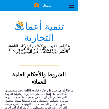
انضم مجانا
تنمية أعمالك
التجارية
وفقًا لمجلة فوربس، 90% من الشركات الناشئة
تفشل. الموجهون والذكاء الاصطناعي والنماذج
الاستراتيجية تساعدك على الوصول إلى 10
احجز استشارة مجانية
الشروط والأحكام العامة
للعملاء
مرحبًا بك في شروط وأحكام urBIZassist! نحن متحمسون
حقًا لانضمامك إلينا! فيما يلي الشروط القانونية المهمة
التي تنطبق على أي شخص يصبح عميلاً. هذه الشروط
ضرورية لحمايتنا وحمايتك وجعل خدماتنا ممتعة للجميع.
نحن ندرك أن المصطلحات القانونية قد تكون مرهقة
للقراءة، وقد حاولنا تبسيطها. إذا كانت لديك اقتراحات