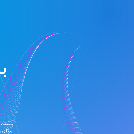
ب
يمكنك ا
مكان وا