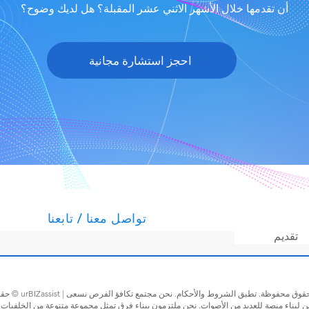
أن تقدمها خلال الأشهر الاثني عشر المقبلة؟ هل لديك وضوح؟
احجز استشارة مجانية
تواصل معنا / تابعنا
تقديم
حقوق النشر © BIZassist
ن لبناء منصة للعديد من الأصوات. نحن ملتزمون ببناء فرق تمثل مجموعة متنوعة من الخلفيات