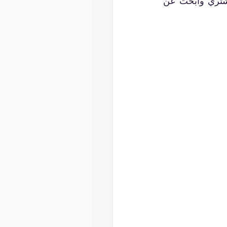
إليها من خلال عملك بشكل ضيق. حدد ملف تعريف العميل المثالي أو شخصية المشتري وابحث عن 