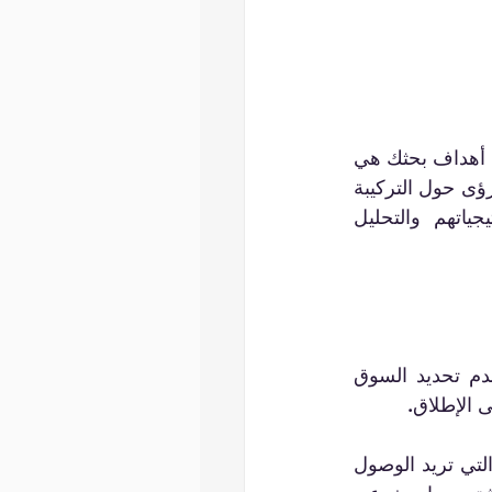
على سبيل المثال، إذا كان هدفك هو فهم طلب المستهلك على تطبيق جديد، فقد تكون أهداف بحثك هي 
تقييم مستويات الاهتمام والميزات المثالية ونماذج التسعير المحتملة. وقد يتضمن ذلك رؤى حول التركيبة 
السكانية/التفضيلات لمختلف شرائح العملاء، ومعلومات حول المنافسين واستراتيجياتهم والتحليل 
أحد الأسباب الرئيسية لفشل الشركات الناشئة يتعلق بملاءمة المنتج للسوق، أي عدم تحديد السوق 
ومن هنا تأتي الحاجة إلى إجراء بحث متكامل عن العملاء لتحديد الشرائح المستهدفة التي تريد الوصول 