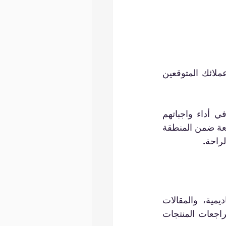
كلما تمكنت من تحديد هدفك بدقة أكبر، كلما كان عملك يلبي احتياجات واهتمامات عملائك المتوقعين 
على سبيل المثال، لنفترض أنك تقوم بإنشاء تطبيق لمساعدة الطلاب المشغولين في أداء واجباتهم 
المدرسية أثناء العمل. ستركز أبحاث السوق المستهدفة بعد ذلك على عدد طلاب الجامعة ضمن المنطقة 
راحة.
ابحث عن تقارير الاقتصاد الكلي والصناعة المجانية ذات الصلة، والدراسات الأكاديمية، والمقالات 
الإخبارية، وغيرها من البرامج والأدوات الموجودة. قم بتحليل المنافسين من خلال مراجعات المنتجات 