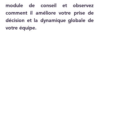
module de conseil et observez 
comment il améliore votre prise de 
décision et la dynamique globale de 
votre équipe.
Collaboration informelle autour des 
informations recueillies à partir d&#39;un 
pack de conseil.