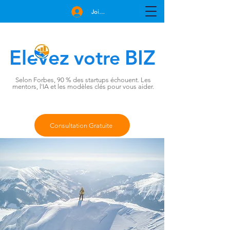
Join Free
Elevez
BIZ
votre
Selon Forbes, 90 % des startups échouent. Les
mentors, l'IA et les modèles clés pour vous aider.
Consultation Gratuite