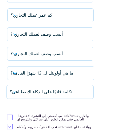
نعم، أضفني إلى النشرة الإخبارية لـ urBIZassist والدليل
العالمي حتى يمكن العثور على شركتي والترويج لها
نعم، لقد قرأت شروط وأحكام urBIZassist ووافقت عليها