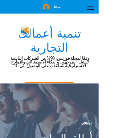
انضم مجانا
تنمية أعمالك
التجارية
وفقًا لمجلة فوربس، 90% من الشركات الناشئة
تفشل. الموجهون والذكاء الاصطناعي والنماذج
الاستراتيجية تساعدك على الوصول إلى 10
احجز استشارة مجانية
الوظائف