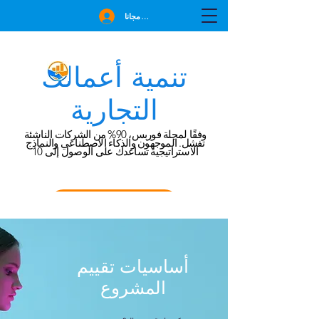
انضم مجانا
تنمية أعمالك
التجارية
وفقًا لمجلة فوربس، 90% من الشركات الناشئة
تفشل. الموجهون والذكاء الاصطناعي والنماذج
الاستراتيجية تساعدك على الوصول إلى 10
احجز استشارة مجانية
أساسيات تقييم
المشروع