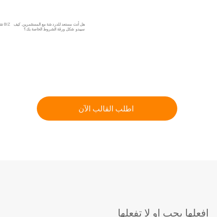
هل أنت مستعد للدردشة مع المستثمرين. كيف
تقدير لضمان عدم نفاد النقد من BIZ
سيبدو شكل ورقة الشروط الخاصة بك؟
اطلب القالب الآن
افعلها بحب او لا تفعلها