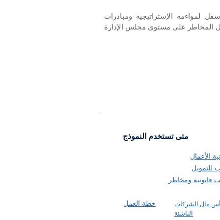
فل لمواءمة الإستراتيجية ومبادرات
 المخاطر على مستوى مجلس الإدارة
متى تستخدم النموذج
ية الأعمال
ب للتمويل
ب قانونية ومخاطر
خطة العمل
س مال الشركات
الناشئة