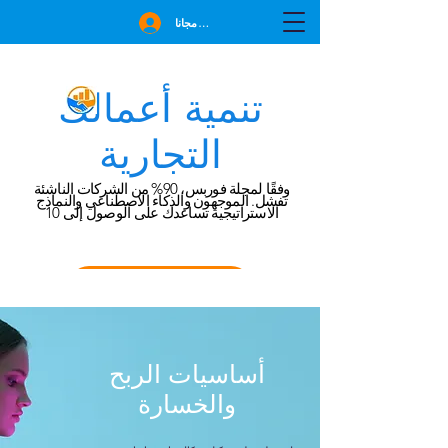
انضم مجانا
تنمية أعمالك
التجارية
وفقًا لمجلة فوربس، 90% من الشركات الناشئة
تفشل. الموجهون والذكاء الاصطناعي والنماذج
الاستراتيجية تساعدك على الوصول إلى 10
احجز استشارة مجانية
أساسيات الربح
والخسارة