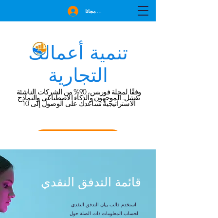
انضم مجانا
تنمية أعمالك
التجارية
وفقًا لمجلة فوربس، 90% من الشركات الناشئة
تفشل. الموجهون والذكاء الاصطناعي والنماذج
الاستراتيجية تساعدك على الوصول إلى 10
احجز استشارة مجانية
قائمة التدفق النقدي
استخدم قالب بيان التدفق النقدي
لحساب المعلومات ذات الصلة حول