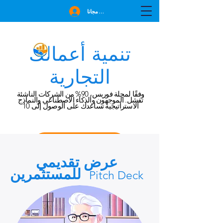
انضم مجانا
تنمية أعمالك
التجارية
وفقًا لمجلة فوربس، 90% من الشركات الناشئة
تفشل. الموجهون والذكاء الاصطناعي والنماذج
الاستراتيجية تساعدك على الوصول إلى 10
احجز استشارة مجانية
عرض تقديمي
للمستثمرين
Pitch Deck