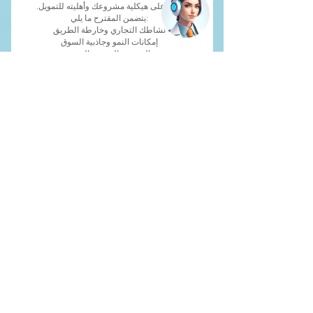
دليل على هيكلية مشروعك وأهليته للتمويل.
يتضمن المقترح ما يلي:
نشاطك التجاري وخارطة الطريق
إمكانات النمو وجاذبية السوق
الفحص والتقييم والمزيد
ما هي مجموعة جاهزية المستثمر؟
صُممت مجموعة جاهزية المستثمر لمعالجة
التحديات الشائعة ومساعدتك في تحديد ثغرات
جاهزية الاستثمار. حمّل نموذجنا المجاني لمقترح
تمويل الشركات الناشئة لتعزيز جاهزيتك
للاستثمار.
أنا لست رجل أعمال، هل هذا يناسبني؟
!لا
مواردنا تعتمد على الشركة، ولذلك ستحصل على
أقصى استفادة سواءً اتخذتَ خطوةً لبدء
مشروعك الخاص، أو كنتَ في مرحلة الأفكار