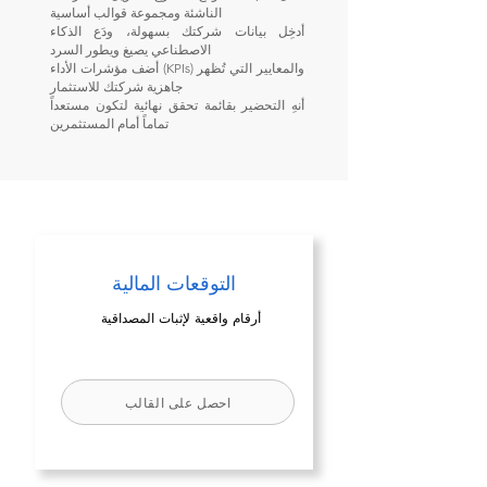
الناشئة ومجموعة قوالب أساسية
أدخِل بيانات شركتك بسهولة، ودَع الذكاء
الاصطناعي يصيغ ويطور السرد
أضف مؤشرات الأداء (KPIs) والمعايير التي تُظهر
جاهزية شركتك للاستثمار
أنهِ التحضير بقائمة تحقق نهائية لتكون مستعداً
تماماً أمام المستثمرين
التوقعات المالية
أرقام واقعية لإثبات المصداقية
احصل على القالب