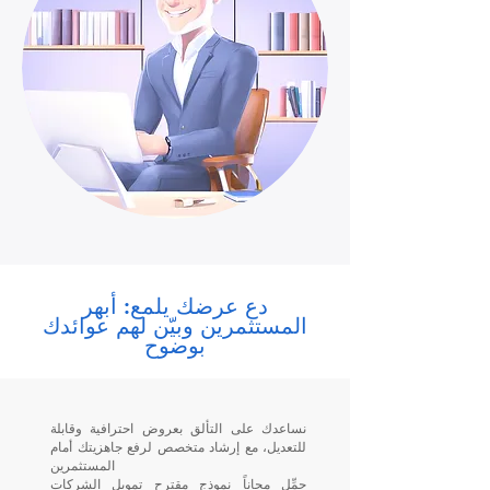
دع عرضك يلمع: أبهر
المستثمرين وبيّن لهم عوائدك
بوضوح
نساعدك على التألق بعروض احترافية وقابلة
للتعديل، مع إرشاد متخصص لرفع جاهزيتك أمام
المستثمرين
حمِّل مجاناً نموذج مقترح تمويل الشركات