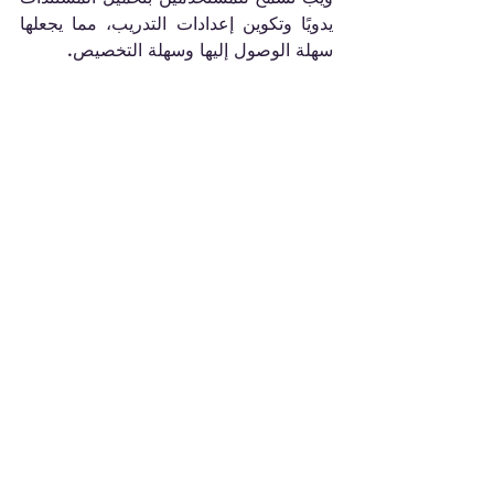
يدويًا وتكوين إعدادات التدريب، مما يجعلها 
سهلة الوصول إليها وسهلة التخصيص.
يعد هذا النهج مفيدًا بشكل خاص لأولئك 
الذين يفضلون طريقة أكثر عملية للتحقق 
والضبط الدقيق.
المجاني مقابل المدفوع: ما 
الفرق؟
إن فهم الاختلافات بين الخدمات المجانية 
والمدفوعة أمر بالغ الأهمية. يمكن لأدوات 
الدردشة المجانية التعامل مع المهام اليومية 
بفعالية، ولكنها قد تحد من سرعة الاستجابة 
أو الميزات، مما قد يؤدي إلى تأخر كبير 
خلال أوقات الذروة.