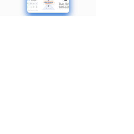
Créez des prévisions 80 % plus
rapidement
Parcourez le processus de
construction de prévisions
stratégiques
avec des instructions ou de l’aide, afin
de pouvoir valider vos finances.
Utilisez le modèle pour budgétiser et
pouvoir analyser les flus et
épuisement de trésorerie.