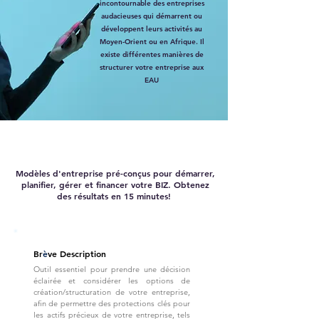
incontournable des entreprises
audacieuses qui démarrent ou
développent leurs activités au
Moyen-Orient ou en Afrique. Il
existe différentes manières de
structurer votre entreprise aux
EAU
Modèles d'entreprise pré-conçus pour démarrer,
planifier, gérer et financer votre BIZ. Obtenez
des résultats en 15 minutes!
Br
è
ve Description
Outil essentiel pour prendre une décision
éclairée et considérer les options de
création/structuration de votre entreprise,
afin de permettre des protections clés pour
les actifs précieux de votre entreprise, tels