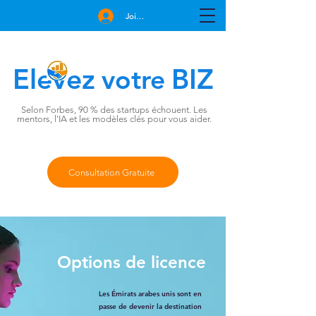
Join Free
Elevez
BIZ
votre
Selon Forbes, 90 % des startups échouent. Les
mentors, l'IA et les modèles clés pour vous aider.
Consultation Gratuite
Options de licence
Les Émirats arabes unis sont en
passe de devenir la destination