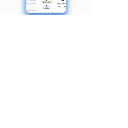
Créez des prévisions 80 % plus
rapidement
Parcourez le processus de
construction de prévisions
stratégiques
avec des instructions ou de l’aide, afin
de pouvoir valider vos finances.
Utilisez le modèle pour budgétiser et
pouvoir analyser les flus et
épuisement de trésorerie.