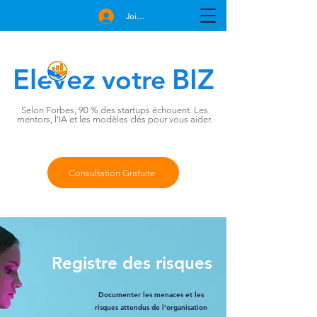
Join Free
Elevez
BIZ
votre
Selon Forbes, 90 % des startups échouent. Les
mentors, l'IA et les modèles clés pour vous aider.
Consultation Gratuite
Registre des risques
Documenter les menaces et les
risques attendus de l’organisation