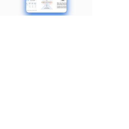
Créez des prévisions 80 % plus
rapidement
Parcourez le processus de
construction de prévisions
stratégiques
avec des instructions ou de l’aide, afin
de pouvoir valider vos finances.
Utilisez le modèle pour budgétiser et
pouvoir analyser les flus et
épuisement de trésorerie.