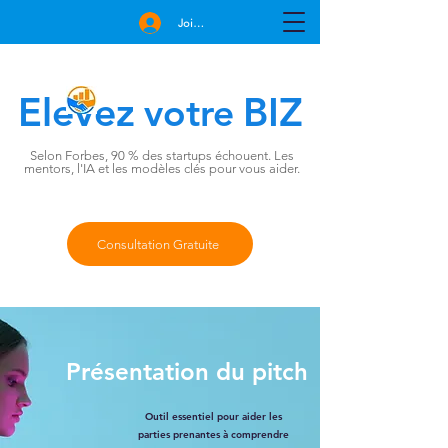
Join Free
Elevez
BIZ
votre
Selon Forbes, 90 % des startups échouent. Les
mentors, l'IA et les modèles clés pour vous aider.
Consultation Gratuite
Présentation du pitch
Outil essentiel pour aider les
parties prenantes à comprendre