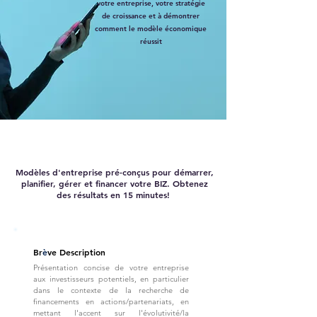
votre entreprise, votre stratégie
de croissance et à démontrer
comment le modèle économique
réussit
Modèles d'entreprise pré-conçus pour démarrer,
planifier, gérer et financer votre BIZ. Obtenez
des résultats en 15 minutes!
Br
è
ve Description
Présentation concise de votre entreprise
aux investisseurs potentiels, en particulier
dans le contexte de la recherche de
financements en actions/partenariats, en
mettant l'accent sur l'évolutivité/la