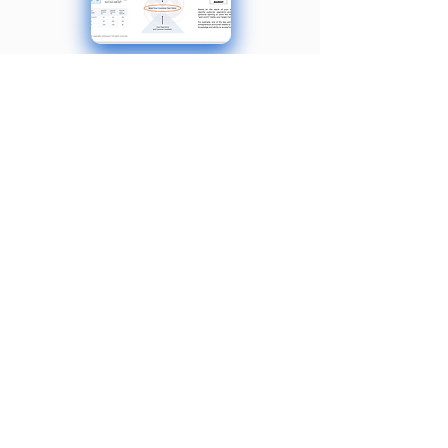
Créez des prévisions 80 % plus
rapidement
Parcourez le processus de
construction de prévisions
stratégiques
avec des instructions ou de l’aide, afin
de pouvoir valider vos finances.
Utilisez le modèle pour budgétiser et
pouvoir analyser les flus et
épuisement de trésorerie.