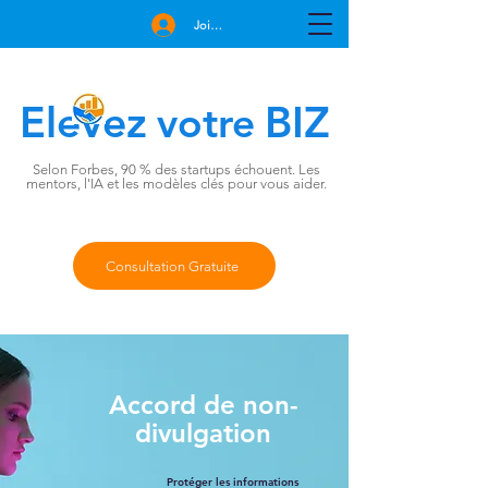
Join Free
Elevez
BIZ
votre
Selon Forbes, 90 % des startups échouent. Les
mentors, l'IA et les modèles clés pour vous aider.
Consultation Gratuite
Accord de non-
divulgation
Protéger les informations