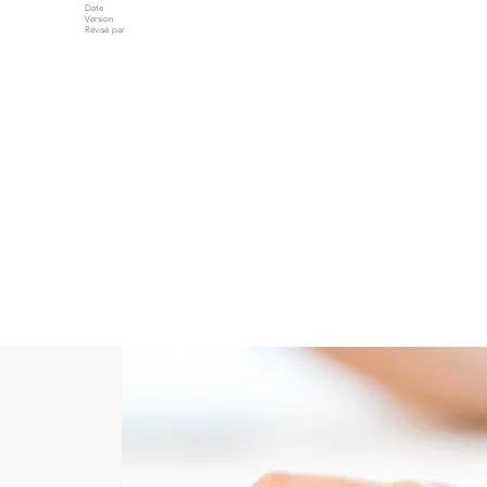
Date
Version
Révisé par