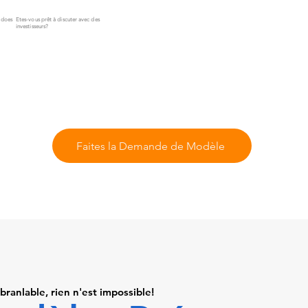
Z does
Etes-vous prêt à discuter avec des
investisseurs?
Faites la Demande de Modèle
branlable, rien n'est impossible!