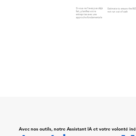
Si vous ne l'avez pas déjà
Estimate to ensure the BI
fait, planifiez votre
not run out of cash
entreprise avec une
approche fondamentale
Avec nos outils, notre Assistant IA et votre volonté iné