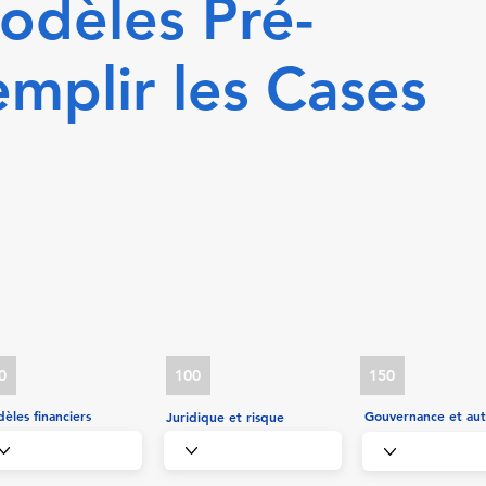
odèles Pré-
emplir les Cases
0
100
150
èles financiers
Gouvernance et aut
Juridique et risque