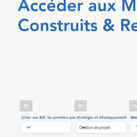
Accéder aux M
Construits & R
30
50
10
Créer son BIZ: les premiers pas
Stratégie et développement
Mod