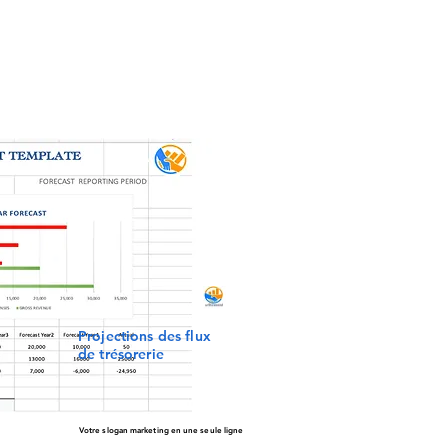
Projections des flux
de trésorerie
Votre slogan marketing en une seule ligne