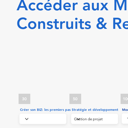
Accéder aux M
Construits & R
30
50
10
Créer son BIZ: les premiers pas
Stratégie et développement
Mod