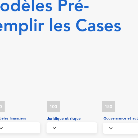
odèles Pré-
emplir les Cases
0
100
150
èles financiers
Gouvernance et aut
Juridique et risque