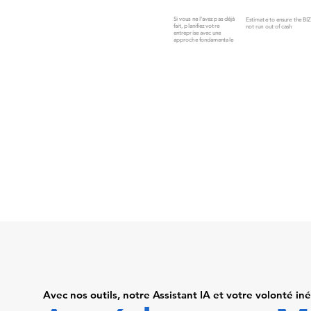
Si vous ne l'avez pas déjà
Estimate to ensure the BI
fait, planifiez votre
not run out of cash
entreprise avec une
approche fondamentale
Avec nos outils, notre Assistant IA et votre volonté iné