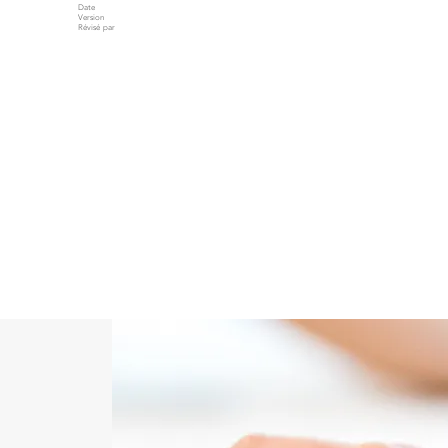
Date
Version
Révisé par