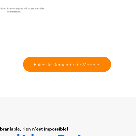
Z does
Etes-vous prêt à discuter avec des
investisseurs?
Faites la Demande de Modèle
branlable, rien n'est impossible!