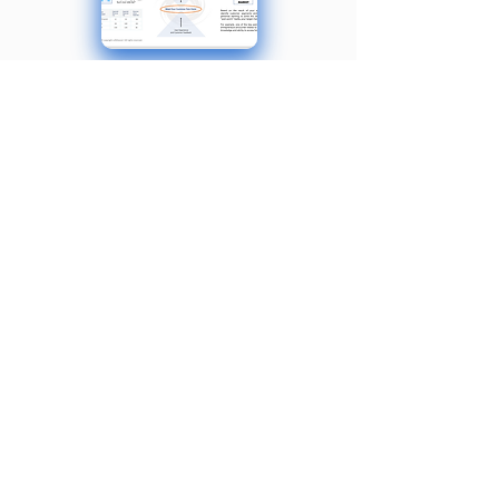
Créez des prévisions 80 % plus
rapidement
Parcourez le processus de
construction de prévisions
stratégiques
avec des instructions ou de l’aide, afin
de pouvoir valider vos finances.
Utilisez le modèle pour budgétiser et
pouvoir analyser les flus et
épuisement de trésorerie.