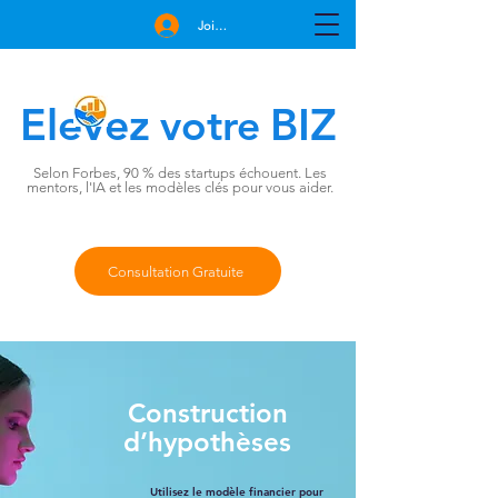
Join Free
Elevez
BIZ
votre
Selon Forbes, 90 % des startups échouent. Les
mentors, l'IA et les modèles clés pour vous aider.
Consultation Gratuite
Construction
d’hypothèses
Utilisez le modèle financier pour