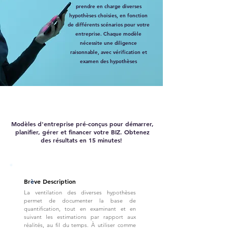
prendre en charge diverses
hypothèses choisies, en fonction
de différents scénarios pour votre
entreprise. Chaque modèle
nécessite une diligence
raisonnable, avec vérification et
examen des hypothèses
Modèles d'entreprise pré-conçus pour démarrer,
planifier, gérer et financer votre BIZ. Obtenez
des résultats en 15 minutes!
Br
è
ve Description
La ventilation des diverses hypothèses
permet de documenter la base de
quantification, tout en examinant et en
suivant les estimations par rapport aux
réalités, au fil du temps. À utiliser comme