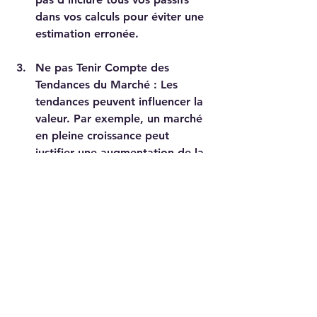
dans vos calculs pour éviter une 
estimation erronée.
Ne pas Tenir Compte des 
Tendances du Marché
 : Les 
tendances peuvent influencer la 
valeur. Par exemple, un marché 
en pleine croissance peut 
justifier une augmentation de la 
valeur de votre entreprise.
Résumé et Perspectives
Évaluer la valeur d'entreprise peut 
sembler complexe, mais avec des 
informations appropriées et une 
approche méthodique, cela devient 
plus gérable. Que vous soyez 