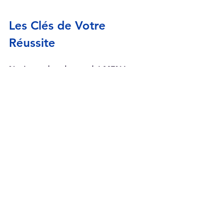
Les Clés de Votre 
Réussite
Naviguer dans le marché MENA 
peut sembler intimidant. Toutefois, 
une approche bien pensée offre des 
perspectives enrichissantes. 
Comprendre le paysage local et 
établir un réseau solide sont des 
ailes cruciales pour se démarquer. 
Chaque défi peut offrir une 
précieuse opportunité pour les 
individus prêts à innover et à 
interagir avec les communautés 
locales. En mettant ces conseils en 