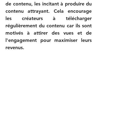
de contenu, les incitant à produire du 
contenu attrayant. Cela encourage 
les créateurs à télécharger 
régulièrement du contenu car ils sont 
motivés à attirer des vues et de 
l'engagement pour maximiser leurs 
revenus.

3. Marketing d'affiliation

Les entreprises utilisent fréquemment 
le marketing d'affiliation, où les 
influenceurs gagnent un pourcentage 
des ventes générées par leurs 
références. Ce modèle permet 
d'atteindre un public plus large sans 
investissements initiaux importants, 
en bénéficiant du succès partagé de 
leurs partenaires.
ompanies exemplify 