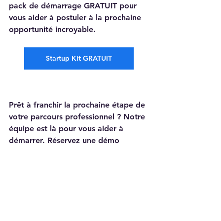
pack de démarrage GRATUIT pour 
vous aider à postuler à la prochaine 
opportunité incroyable.
Startup Kit GRATUIT
Prêt à franchir la prochaine étape de 
votre parcours professionnel ? Notre 
équipe est là pour vous aider à 
démarrer. Réservez une démo 
gratuite avec nos experts pour 
découvrir comment nous pouvons 
soutenir votre vision et vous 
préparer au succès. Découvrez des 
solutions sur mesure et des 
stratégies personnalisées qui vous 