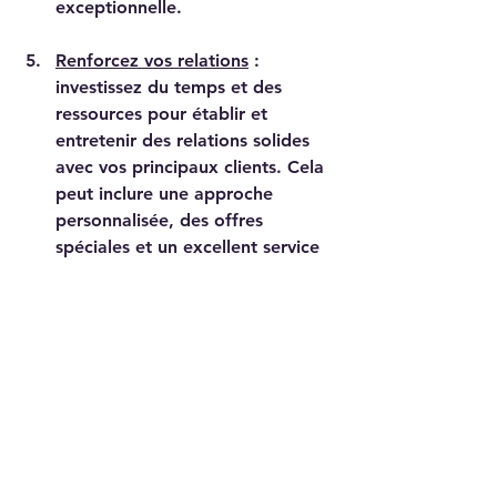
exceptionnelle.
Renforcez vos relations
 : 
investissez du temps et des 
ressources pour établir et 
entretenir des relations solides 
avec vos principaux clients. Cela 
peut inclure une approche 
personnalisée, des offres 
spéciales et un excellent service 
client.
Réinvestissez dans votre 
entreprise
:
 utilisez les revenus 
générés par vos principaux 
clients pour réinvestir dans votre 
entreprise, en finançant de 
nouveaux projets, des 
améliorations ou une expansion.