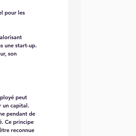
l pour les 
alorisant 
s une start-up. 
ur, son 
mployé peut 
 un capital. 
ne pendant de 
. Ce principe 
être reconnue 