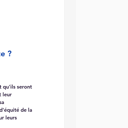
te ?
qu'ils seront 
 leur 
sa 
'équité de la 
r leurs 