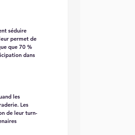
ent séduire 
 leur permet de 
ique que 70 % 
icipation dans 
uand les 
aderie. Les 
n de leur turn-
enaires 