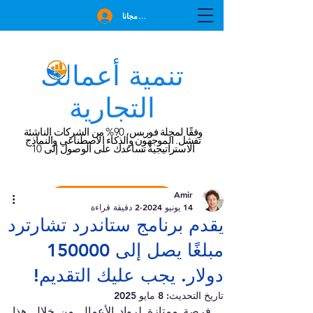
انضم مجانا
تنمية أعمالك
التجارية
وفقًا لمجلة فوربس، 90% من الشركات الناشئة
تفشل. الموجهون والذكاء الاصطناعي والنماذج
الاستراتيجية تساعدك على الوصول إلى 10
Amir
احجز استشارة مجانية
14 يونيو 2024
2 دقيقة قراءة
يقدم برنامج ستاندرد تشارترد
مبلغًا يصل إلى 150000
دولار. يجب عليك التقديم!
تاريخ التحديث:
8 مايو 2025
فرصة ممتازة لرواد الأعمال من خلال هذا 