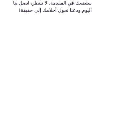
ستضعك في المقدمة. لا تنتظر، اتصل بنا 
اليوم ودعنا نحول أحلامك إلى حقيقة!
تؤمن urBIZassist بقوة "المعرفة" في 
تغيير الحياة وإحداث تأثير إيجابي على 
العالم من حولنا.
إظهار الكل
المنشورات الأخيرة