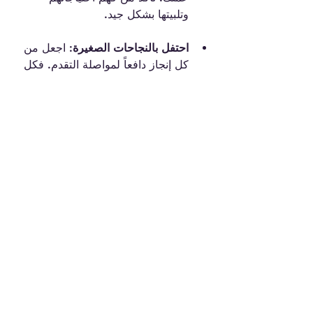
وتلبيتها بشكل جيد.
احتفل بالنجاحات الصغيرة:
 اجعل من 
كل إنجاز دافعاً لمواصلة التقدم. فكل 
خطوة صغيرة تقربك من هدفك.
التحديات التي قد تواجهها
على الرغم من الإثارة التي تأتي مع ريادة 
الأعمال، ستواجه أيضًا تحديات. سواء كانت 
صعوبة في إدارة المال، أو شعور بالوحدة، 
كل ذلك يعتبر جزءًا من الرحلة. تذكر أن 
الفشل جزء من النجاح. على سبيل المثال، 
كان ستيف جوبز قد طُرد من شركته 
الخاصة، ولكن عودته جعلت آبل واحدة من 
أغنى الشركات على وجه الأرض.
تقبل التحديات وابحث عن الفرص في كل 