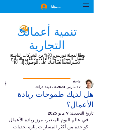
انضم مجانا
تنمية أعمالك
التجارية
وفقًا لمجلة فوربس، 90% من الشركات الناشئة
تفشل. الموجهون والذكاء الاصطناعي والنماذج
الاستراتيجية تساعدك على الوصول إلى 10
Amir
احجز استشارة مجانية
17 مارس 2024
3 دقيقة قراءة
هل لديك طموحات ريادة
الأعمال؟
تاريخ التحديث:
9 مايو 2025
في عالم اليوم المتغير، تبرز ريادة الأعمال 
كواحدة من أكثر المسارات إثارة تحديات 