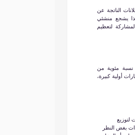
يعمل نموذج تقاسم الإيرادات على YouTube من خلال توزيع جزء من عائدات الإعلانات الناتجة عن 
مقاطع الفيديو على منشئي المحتوى، مما يحفزهم على إنتاج محتوى جذاب. وهذا يشجع منشئي 
المحتوى على تحميل المحتوى باستمرار حيث يتم تحفيزهم لجذب المشاهدات والمشاركة لتعظيم 
تستخدم الشركات بشكل متكرر التسويق بالعمولة، حيث يحصل المؤثرون على نسبة مئوية من 
المبيعات الناتجة عن إحالاتهم. يسمح هذا النموذج بالوصول إلى جمهور أكبر دون استثمارات أولية كبيرة، 
 لتوزيع 
ات بغض النظر 