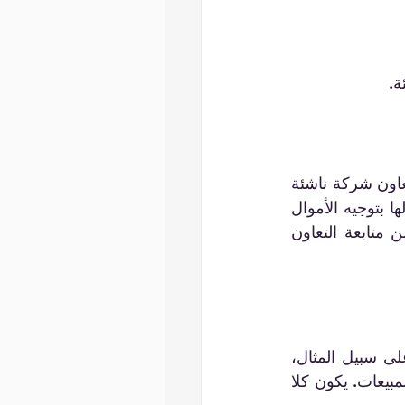
ة.
يقلل هذا النموذج بشكل كبير من متطلبات الاستثمار الأولي. على سبيل المثال، قد تتعاون شركة ناشئة 
في مجال التكنولوجيا مع شركة تسويق بموجب اتفاقية تقاسم الإيرادات، مما يسمح لها بتوجيه الأموال 
نحو تطوير المنتجات بدلاً من العمولات الضخمة. تمكن هذه المرونة رواد الأعمال من متابعة التعاون 
عندما يركز الطرفان على تعظيم الأرباح، فإن هذا يخلق سيناريو مربحًا للطرفين. على سبيل المثال، 
يمكن للشركة التي تنتج منتجات صديقة للبيئة أن تعمل مع موزع يتقاسم الأرباح من المبيعات. يكون كلا 