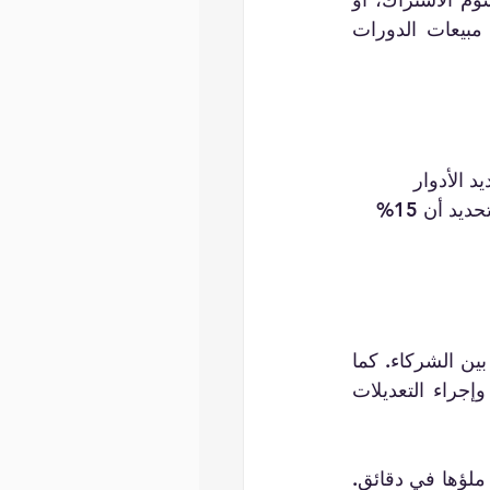
دخل الشركات التابعة؟ على سبيل المثال، قد تقرر الشركة تقاسم الإيرادات من مبيعات الدورات 
 الأدوار 
والمسؤوليات منذ البداية يمكن أن يمنع سوء الفهم في وقت لاحق. على سبيل المثال، تحديد أن 15% 
إن تبادل التحديثات حول أداء الإيرادات والتغييرات بشكل منتظم يمكن أن يعزز الثقة بين الشركاء. كما 
أن جدولة الاجتماعات ربع السنوية يمكن أن توفر منصة لتقييم مدى نجاح النموذج وإجراء التعديلات 
هل تتطلع إلى تنفيذ نموذج تقاسم الإيرادات الخاص بك؟ استخدم قوالب جاهزة يمكنك ملؤها في دقائق. 