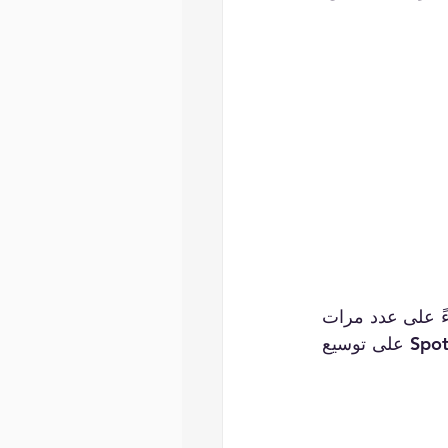
تطبق Spotify نموذج تقاسم العائدات مع الفنانين، حيث يحصلون على نسبة مئوية بناءً على عدد مرات 
تشغيل موسيقاهم. تحفز هذه الاستراتيجية الفنانين على الترويج لأعمالهم وتساعد Spotify على توسيع 