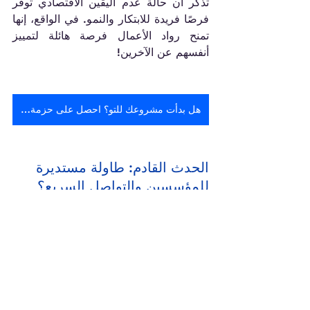
تذكر أن حالة عدم اليقين الاقتصادي توفر 
فرصًا فريدة للابتكار والنمو. في الواقع، إنها 
تمنح رواد الأعمال فرصة هائلة لتمييز 
أنفسهم عن الآخرين!
هل بدأت مشروعك للتو؟ احصل على حزمة البدء المجانية
الحدث القادم: طاولة مستديرة 
للمؤسسين والتواصل السريع؟
يسعدنا أن نعلن عن ندوة الويبينار القادمة 
للمؤسسين والتواصل السريع. يركز هذا 
الحدث على تحسين معرفتك الأساسية 
كرائد أعمال، مع التركيز على استعداد 
المستثمر. انضم إلينا للتواصل مع رواد 
الأعمال ذوي التفكير المماثل واكتساب 