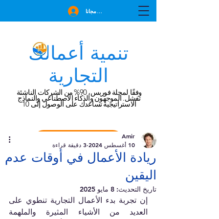
انضم مجانا
تنمية أعمالك
التجارية
وفقًا لمجلة فوربس، 90% من الشركات الناشئة
تفشل. الموجهون والذكاء الاصطناعي والنماذج
الاستراتيجية تساعدك على الوصول إلى 10
Amir
احجز استشارة مجانية
10 أغسطس 2024
3 دقيقة قراءة
ريادة الأعمال في أوقات عدم
اليقين
تاريخ التحديث:
8 مايو 2025
إن تجربة بدء الأعمال التجارية تنطوي على 
العديد من الأشياء المثيرة والملهمة 