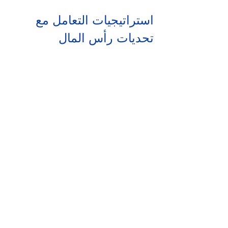
استراتيجيات التعامل مع 
تحديات رأس المال
يتطلب التعامل مع تحديات رأس المال 
استراتيجيات فعالة، منها:
1. بناء شبكة دعم
يمكن أن تكون الشبكات الاجتماعية 
والمهنية مفيدة جداً لتوفير مصادر تمويل 
وشراكات محتملة. الاستفادة من العلاقات 
من خلال حضور الفعاليات الصناعية يمكن 
أن يزيد الفرص بنسبة 60%.
2. تحسين إدارة الأموال