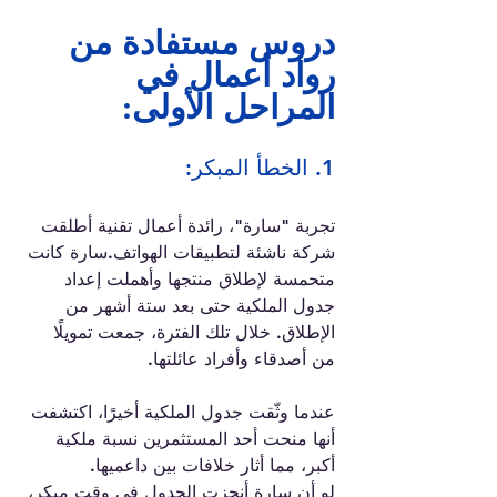
دروس مستفادة من 
رواد أعمال في 
المراحل الأولى:
1. الخطأ المبكر:
تجربة "سارة"، رائدة أعمال تقنية أطلقت 
شركة ناشئة لتطبيقات الهواتف.سارة كانت 
متحمسة لإطلاق منتجها وأهملت إعداد 
جدول الملكية حتى بعد ستة أشهر من 
الإطلاق. خلال تلك الفترة، جمعت تمويلًا 
من أصدقاء وأفراد عائلتها.
عندما وثّقت جدول الملكية أخيرًا، اكتشفت 
أنها منحت أحد المستثمرين نسبة ملكية 
أكبر، مما أثار خلافات بين داعميها. 
لو أن سارة أنجزت الجدول في وقت مبكر، 