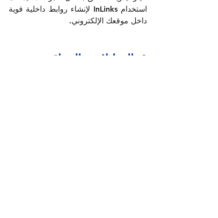
استخدام InLinks لإنشاء روابط داخلية قوية 
داخل موقعك الإلكتروني.
٥. التحليلات والمراقبة 
(Analytics and 
Monitoring)
تشمل تحليلات وتحسين محركات البحث 
(SEO) عملية التقييم المستمر لأداء الموقع 
ومتابعة ترتيبه في محركات البحث بهدف 
تعزيز الظهور وتحسين الزيارات العضوية.
استخدِم أدوات مثل 
Google 
Analytics
 و
Google Search 
Console
 لتتبع الأداء.
راقِب ترتيب الكلمات المفتاحية 