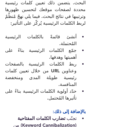
البحث. يتضمن ذلك تعيين كلمات رئيسية 
محددة لصفحات موقعك لتحسين ظهورها 
وترتيبها في نتائج البحث. فيما يلي نهجٌ مُنظّمٌ 
لربط الكلمات الرئيسية يُركّز على التأثير:
أنشئ قائمةً بالكلمات الرئيسية 
المُحتملة.  
جمّع الكلمات الرئيسية بناءً على 
أهميتها وهدفها.  
ربط الكلمات الرئيسية بالصفحات 
وعناوين URL من خلال تعيين كلمات 
رئيسية طويلة المدى ومنخفضة 
المنافسة.  
حدّد أولوية الكلمات الرئيسية بناءً على 
تأثيرها المُحتمل.
بالإضافة إلى ذلك:
تجنّب 
تضارب الكلمات المفتاحية 
(Keyword Cannibalization)
 من 