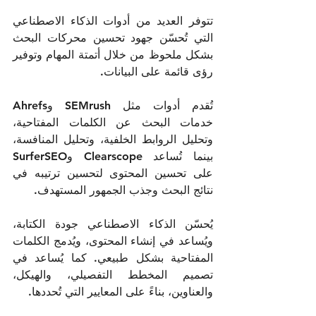
تتوفر العديد من أدوات الذكاء الاصطناعي 
التي تُحسّن جهود تحسين محركات البحث 
بشكل ملحوظ من خلال أتمتة المهام وتوفير 
رؤى قائمة على البيانات.
تُقدم أدوات مثل SEMrush وAhrefs 
خدمات البحث عن الكلمات المفتاحية، 
وتحليل الروابط الخلفية، وتحليل المنافسة، 
بينما تُساعد Clearscope وSurferSEO 
على تحسين المحتوى لتحسين ترتيبه في 
نتائج البحث وجذب الجمهور المستهدف.  
يُحسّن الذكاء الاصطناعي جودة الكتابة، 
ويُساعد في إنشاء المحتوى، ويُدمج الكلمات 
المفتاحية بشكل طبيعي. كما يُساعد في 
تصميم المخطط التفصيلي، والهيكل، 
والعناوين، بناءً على المعايير التي تُحددها.