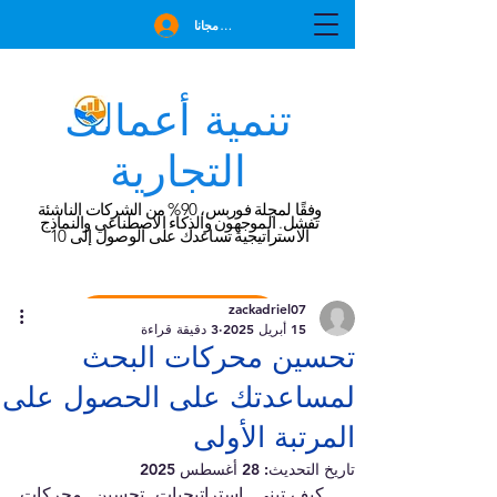
انضم مجانا
تنمية أعمالك
التجارية
وفقًا لمجلة فوربس، 90% من الشركات الناشئة
تفشل. الموجهون والذكاء الاصطناعي والنماذج
الاستراتيجية تساعدك على الوصول إلى 10
zackadriel07
احجز استشارة مجانية
15 أبريل 2025
3 دقيقة قراءة
تحسين محركات البحث
لمساعدتك على الحصول على
المرتبة الأولى
تاريخ التحديث:
28 أغسطس 2025
 كيف تبني استراتيجيات تحسين محركات 