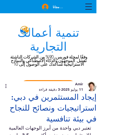
انضم مجانا
تنمية أعمالك
التجارية
وفقًا لمجلة فوربس، 90% من الشركات الناشئة
تفشل. الموجهون والذكاء الاصطناعي والنماذج
الاستراتيجية تساعدك على الوصول إلى 10
Amir
احجز استشارة مجانية
11 يوليو 2025
3 دقيقة قراءة
إيجاد المستثمرين في دبي:
استراتيجيات ونصائح للنجاح
في بيئة تنافسية
تعتبر دبي واحدة من أبرز الوجهات العالمية 