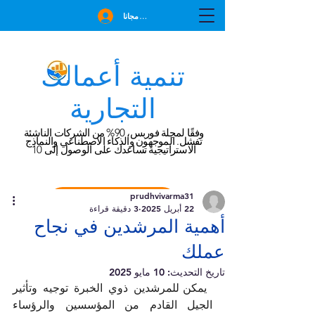
انضم مجانا
تنمية أعمالك
التجارية
وفقًا لمجلة فوربس، 90% من الشركات الناشئة
تفشل. الموجهون والذكاء الاصطناعي والنماذج
الاستراتيجية تساعدك على الوصول إلى 10
prudhvivarma31
احجز استشارة مجانية
22 أبريل 2025
3 دقيقة قراءة
أهمية المرشدين في نجاح
عملك
تاريخ التحديث:
10 مايو 2025
 يمكن للمرشدين ذوي الخبرة توجيه وتأثير 
الجيل القادم من المؤسسين والرؤساء 