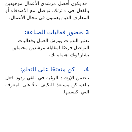
 قد يكون أفضل مرشدي الأعمال موجودين 
بالفعل في دائرتك. تواصل مع الأصدقاء أو 
المعارف الذين يعملون في مجال الأعمال.
3 .حضور فعاليات الصناعة:
تعتبر الندوات وورش العمل وفعاليات 
التواصل فرصًا لمقابلة مرشدين محتملين 
يشاركونك اهتماماتك. 
4.     كن منفتحًا على التعلم: 
تتضمن الإرشاد الرغبة في تلقي ردود فعل 
بناءة. كن مستعدًا للتكيف بناءً على المعرفة 
التي اكتسبتها.
 5. الحفاظ على العلاقات:
بناء العلاقات يستغرق وقتا. ركز على تطوير 
علاقات حقيقية مع المرشدين المحتملين، 
بدلاً من التسرع في الأمور.