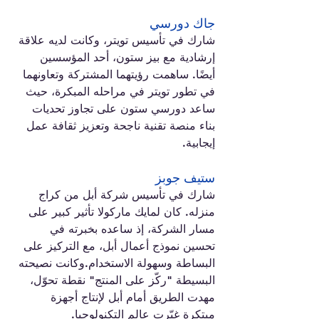
جاك دورسي
شارك في تأسيس تويتر، وكانت لديه علاقة 
إرشادية مع بيز ستون، أحد المؤسسين 
أيضًا. ساهمت رؤيتهما المشتركة وتعاونهما 
في تطور تويتر في مراحله المبكرة، حيث 
ساعد دورسي ستون على تجاوز تحديات 
بناء منصة تقنية ناجحة وتعزيز ثقافة عمل 
إيجابية.
ستيف جوبز
شارك في تأسيس شركة أبل من كراج 
منزله. كان لمايك ماركولا تأثير كبير على 
مسار الشركة، إذ ساعده بخبرته في 
تحسين نموذج أعمال أبل، مع التركيز على 
البساطة وسهولة الاستخدام.وكانت نصيحته 
البسيطة "ركّز على المنتج" نقطة تحوّل، 
مهدت الطريق أمام أبل لإنتاج أجهزة 
مبتكرة غيّرت عالم التكنولوجيا.