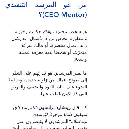
من هو المرشد التنفيذي 
(CEO Mentor)؟
هو شخص محترف يقدّم حكمته وخبرته 
ومنظوره الخاص لرواد الأعمال. قد يكون 
رائد أعمال مخضرمًا أو مالك شركة 
متمرّسًا أو شخصًا لديه معرفة عملية 
واسعة. 
ما يميز المرشدين هو قدرتهم على النظر 
إلى نموذج عملك من زاوية جديدة، وتسليط 
الضوء على نقاط القوة والضعف والفرص 
التي قد تكون غفلت عنها.
كما قال 
ريتشارد برانسون
:
"المرشد الجيد 
سيكون دائمًا موجودًا ليُرشدك 
ويدعمك."
المرشدون لا يقتصرون على 
تقديم النصائح فحسب، بل يساهمون أيضًا 